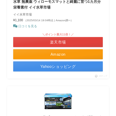
水草 無農薬 ウィローモスマットと綺麗に育つ1カ月分
栄養素付 イイ水草市場
イイ水草市場
¥1,100
（2025/03/14 19:04時点 | Amazon調べ）
口コミを見る
＼ポイント最大11倍！／
楽天市場
Amazon
Yahooショッピング
ポチップ