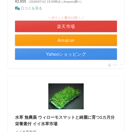
¥2,655
（2026/07/12 15:05時点 | Amazon調べ）
口コミを見る
＼ポイント最大11倍！／
楽天市場
Amazon
Yahooショッピング
ポチップ
水草 無農薬 ウィローモスマットと綺麗に育つ1カ月分
栄養素付 イイ水草市場
イイ水草市場