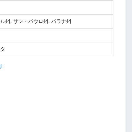
州, サン・パウロ州, パラナ州
ータ
す