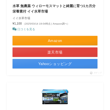
水草 無農薬 ウィローモスマットと綺麗に育つ1カ月分
栄養素付 イイ水草市場
イイ水草市場
¥1,100
（2025/03/14 19:04時点 | Amazon調べ）
口コミを見る
Amazon
楽天市場
Yahooショッピング
ポチップ