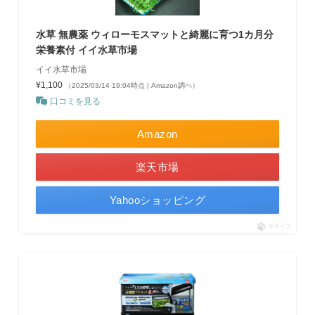
水草 無農薬 ウィローモスマットと綺麗に育つ1カ月分
栄養素付 イイ水草市場
イイ水草市場
¥1,100
（2025/03/14 19:04時点 | Amazon調べ）
口コミを見る
Amazon
楽天市場
Yahooショッピング
ポチップ