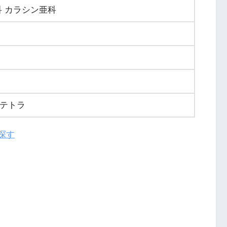
科 カラシン亜科
テトラ
探す