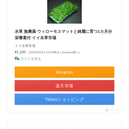
水草 無農薬 ウィローモスマットと綺麗に育つ1カ月分
栄養素付 イイ水草市場
イイ水草市場
¥1,100
（2025/03/14 19:04時点 | Amazon調べ）
口コミを見る
Amazon
楽天市場
Yahooショッピング
ポチップ