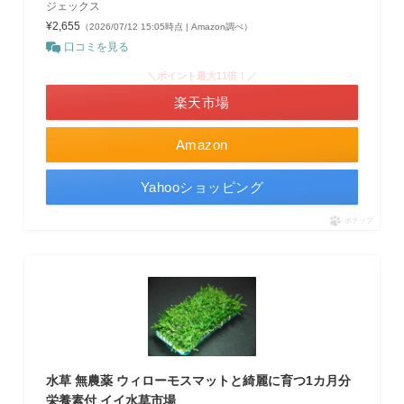
ジェックス
¥2,655
（2026/07/12 15:05時点 | Amazon調べ）
口コミを見る
＼ポイント最大11倍！／
楽天市場
Amazon
Yahooショッピング
ポチップ
水草 無農薬 ウィローモスマットと綺麗に育つ1カ月分
栄養素付 イイ水草市場