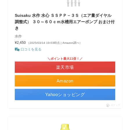
Suisaku 水作 水心 ＳＳＰＰ－３Ｓ（エア量ダイヤル
調整式） ３０～６０ｃｍ水槽用エアーポンプ おまけ付
き
水作
¥2,450
（2025/03/14 19:03時点 | Amazon調べ）
口コミを見る
＼ポイント最大11倍！／
楽天市場
Amazon
Yahooショッピング
ポチップ