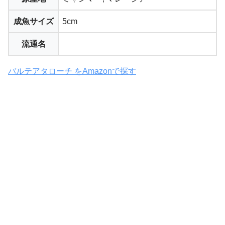
成魚サイズ
5cm
流通名
バルテアタローチ をAmazonで探す