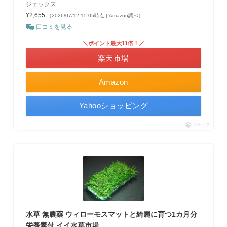
ジェックス
¥2,655
（2026/07/12 15:05時点 | Amazon調べ）
口コミを見る
＼ポイント最大11倍！／
楽天市場
Amazon
Yahooショッピング
ポチップ
水草 無農薬 ウィローモスマットと綺麗に育つ1カ月分
栄養素付 イイ水草市場