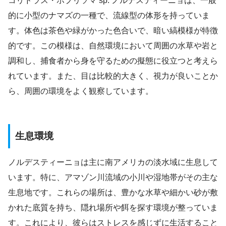
コリドラス・ホプリソマ sp. ノルデスティーニョは、一般
的に小型のナマズの一種で、流線型の体形を持っていま
す。体色は茶色や緑がかった色合いで、暗い縞模様が特徴
的です。この模様は、自然環境において周囲の水草や岩と
調和し、捕食者から身を守るための擬態に役立つと考えら
れています。また、目は比較的大きく、視力が良いことか
ら、周囲の環境をよく観察しています。
生息環境
ノルデスティーニョは主に南アメリカの淡水域に生息して
います。特に、アマゾン川流域の小川や湿地帯がその主な
生息地です。これらの場所は、豊かな水草や細かい砂が敷
かれた底質を持ち、隠れ場所や餌を探す環境が整っていま
す。これにより、彼らはストレスを感じずに生活すること