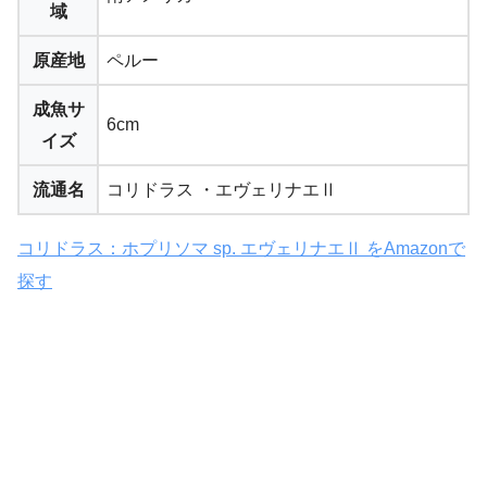
域
原産地
ペルー
成魚サ
6cm
イズ
流通名
コリドラス ・エヴェリナエⅡ
コリドラス：ホプリソマ sp. エヴェリナエⅡ をAmazonで
探す