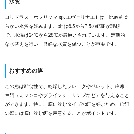
水質
コリドラス：ホプリソマ sp. エヴェリナエⅡは、比較的柔
らかい水質を好みます。pHは6.5から7.5の範囲が理想
で、水温は24℃から28℃が最適とされています。定期的
な水替えを行い、良好な水質を保つことが重要です。
おすすめの餌
この魚は雑食性で、乾燥したフレークやペレット、冷凍・
生餌（ミジンコやブラインシュリンプなど）を与えること
ができます。特に、底に沈むタイプの餌を好むため、給餌
の際には底に沈む餌を用意することがポイントです。