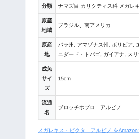
分類
ナマズ目 カリクティス科 メガレ
原産
ブラジル、南アメリカ
地域
原産
パラ州, アマゾナス州, ボリビア,
地
ニダード・トバゴ, ガイアナ, スリ
成魚
サイ
15cm
ズ
流通
ブロッチホプロ アルビノ
名
メガレキス・ピクタ アルビノ をAmazo