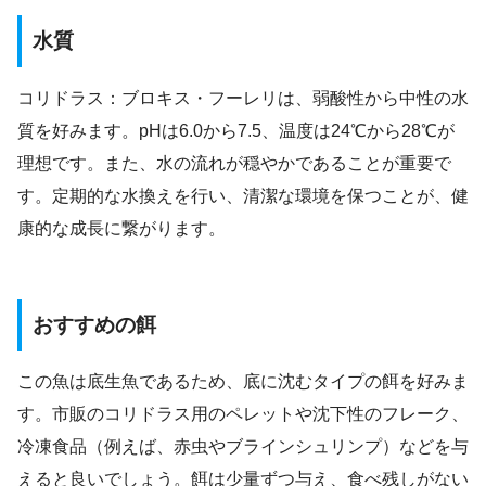
水質
コリドラス：ブロキス・フーレリは、弱酸性から中性の水
質を好みます。pHは6.0から7.5、温度は24℃から28℃が
理想です。また、水の流れが穏やかであることが重要で
す。定期的な水換えを行い、清潔な環境を保つことが、健
康的な成長に繋がります。
おすすめの餌
この魚は底生魚であるため、底に沈むタイプの餌を好みま
す。市販のコリドラス用のペレットや沈下性のフレーク、
冷凍食品（例えば、赤虫やブラインシュリンプ）などを与
えると良いでしょう。餌は少量ずつ与え、食べ残しがない