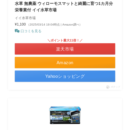
水草 無農薬 ウィローモスマットと綺麗に育つ1カ月分
栄養素付 イイ水草市場
イイ水草市場
¥1,100
（2025/03/14 19:04時点 | Amazon調べ）
口コミを見る
＼ポイント最大11倍！／
楽天市場
Amazon
Yahooショッピング
ポチップ