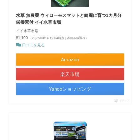
水草 無農薬 ウィローモスマットと綺麗に育つ1カ月分
栄養素付 イイ水草市場
イイ水草市場
¥1,100
（2025/03/14 19:04時点 | Amazon調べ）
口コミを見る
Amazon
楽天市場
Yahooショッピング
ポチップ