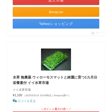
楽天市場
Amazon
Yahooショッピング
ポチップ
水草 無農薬 ウィローモスマットと綺麗に育つ1カ月分
栄養素付 イイ水草市場
イイ水草市場
¥1,100
（2025/03/14 19:04時点 | Amazon調べ）
口コミを見る
＼ポイント最大11倍！／