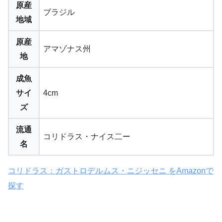
原産
ブラジル
地域
原産
アマゾナス州
地
成魚
サイ
4cm
ズ
流通
コリドラス・ナイス二ー
名
コリドラス：ガストロデルムス・ニジッセニ をAmazonで
探す