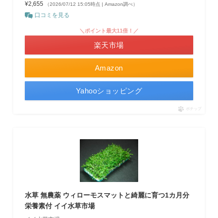
¥2,655
（2026/07/12 15:05時点 | Amazon調べ）
口コミを見る
＼ポイント最大11倍！／
楽天市場
Amazon
Yahooショッピング
ポチップ
水草 無農薬 ウィローモスマットと綺麗に育つ1カ月分
栄養素付 イイ水草市場