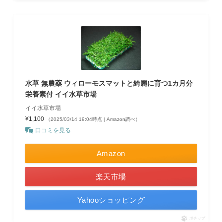
水草 無農薬 ウィローモスマットと綺麗に育つ1カ月分
栄養素付 イイ水草市場
イイ水草市場
¥1,100
（2025/03/14 19:04時点 | Amazon調べ）
口コミを見る
Amazon
楽天市場
Yahooショッピング
ポチップ