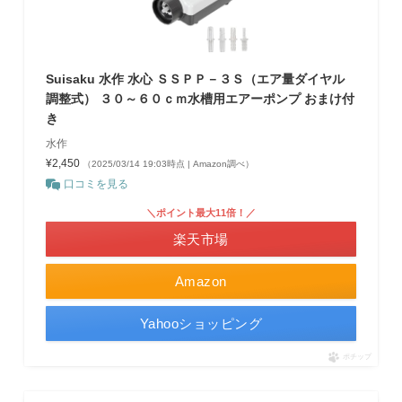
Suisaku 水作 水心 ＳＳＰＰ－３Ｓ（エア量ダイヤル
調整式） ３０～６０ｃｍ水槽用エアーポンプ おまけ付
き
水作
¥2,450
（2025/03/14 19:03時点 | Amazon調べ）
口コミを見る
＼ポイント最大11倍！／
楽天市場
Amazon
Yahooショッピング
ポチップ