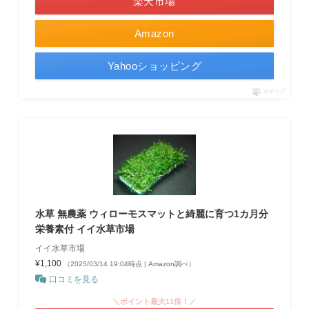
楽天市場
Amazon
Yahooショッピング
ポチップ
水草 無農薬 ウィローモスマットと綺麗に育つ1カ月分
栄養素付 イイ水草市場
イイ水草市場
¥1,100
（2025/03/14 19:04時点 | Amazon調べ）
口コミを見る
＼ポイント最大11倍！／