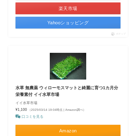
楽天市場
Yahooショッピング
ポチップ
水草 無農薬 ウィローモスマットと綺麗に育つ1カ月分
栄養素付 イイ水草市場
イイ水草市場
¥1,100
（2025/03/14 19:04時点 | Amazon調べ）
口コミを見る
Amazon