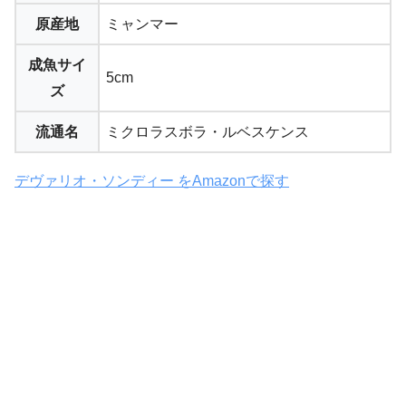
原産地
ミャンマー
成魚サイ
5cm
ズ
流通名
ミクロラスボラ・ルベスケンス
デヴァリオ・ソンディー をAmazonで探す