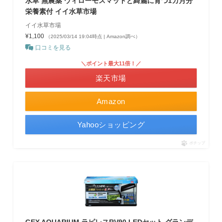
水草 無農薬 ウィローモスマットと綺麗に育つ1カ月分
栄養素付 イイ水草市場
イイ水草市場
¥1,100
（2025/03/14 19:04時点 | Amazon調べ）
口コミを見る
＼ポイント最大11倍！／
楽天市場
Amazon
Yahooショッピング
ポチップ
GEX AQUARIUM ラピレスRV90 LEDセット グランデ