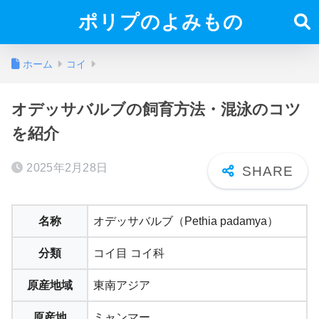
ポリプのよみもの
ホーム
コイ
オデッサバルブの飼育方法・混泳のコツ
を紹介
2025年2月28日
名称
オデッサバルブ（Pethia padamya）
分類
コイ目 コイ科
原産地域
東南アジア
原産地
ミャンマー