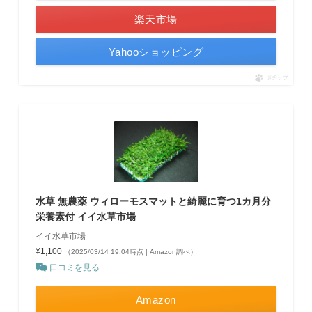
楽天市場
Yahooショッピング
ポチップ
水草 無農薬 ウィローモスマットと綺麗に育つ1カ月分
栄養素付 イイ水草市場
イイ水草市場
¥1,100
（2025/03/14 19:04時点 | Amazon調べ）
口コミを見る
Amazon