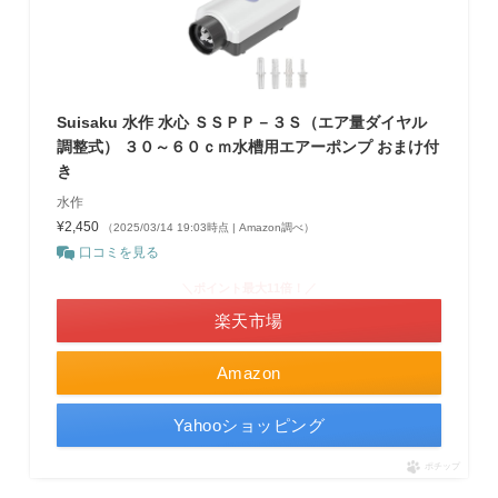
Suisaku 水作 水心 ＳＳＰＰ－３Ｓ（エア量ダイヤル
調整式） ３０～６０ｃｍ水槽用エアーポンプ おまけ付
き
水作
¥2,450
（2025/03/14 19:03時点 | Amazon調べ）
口コミを見る
＼ポイント最大11倍！／
楽天市場
Amazon
Yahooショッピング
ポチップ