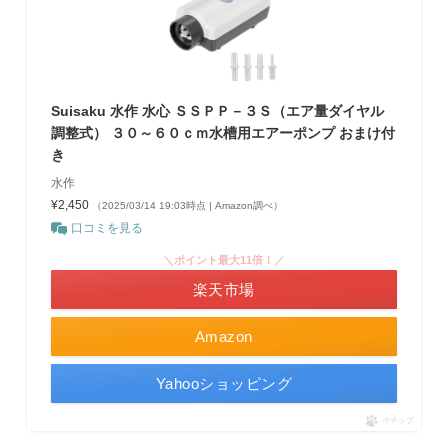
Suisaku 水作 水心 ＳＳＰＰ－３Ｓ（エア量ダイヤル
調整式） ３０～６０ｃｍ水槽用エアーポンプ おまけ付
き
水作
¥2,450
（2025/03/14 19:03時点 | Amazon調べ）
口コミを見る
＼ポイント最大11倍！／
楽天市場
Amazon
Yahooショッピング
ポチップ