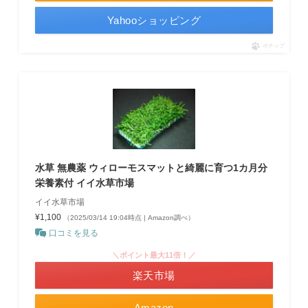
Yahooショッピング
ポチップ
水草 無農薬 ウィローモスマットと綺麗に育つ1カ月分
栄養素付 イイ水草市場
イイ水草市場
¥1,100
（2025/03/14 19:04時点 | Amazon調べ）
口コミを見る
＼ポイント最大11倍！／
楽天市場
Amazon