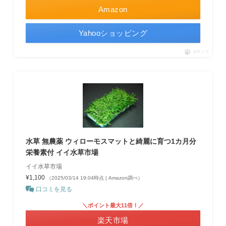
Amazon
Yahooショッピング
ポチップ
水草 無農薬 ウィローモスマットと綺麗に育つ1カ月分
栄養素付 イイ水草市場
イイ水草市場
¥1,100
（2025/03/14 19:04時点 | Amazon調べ）
口コミを見る
＼ポイント最大11倍！／
楽天市場