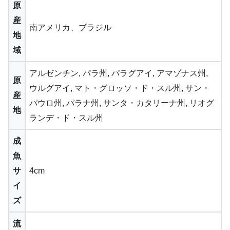
原
産
南アメリカ、ブラジル
地
域
アルゼンチン, パラ州, パラグアイ, アマゾナス州,
原
ウルグアイ, マト・グロッソ・ド・スル州, サン・
産
パウロ州, パラナ州, サンタ・カタリーナ州, リオグ
地
ランデ・ド・スル州
成
魚
サ
4cm
イ
ズ
流