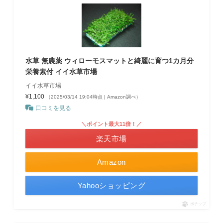
水草 無農薬 ウィローモスマットと綺麗に育つ1カ月分
栄養素付 イイ水草市場
イイ水草市場
¥1,100
（2025/03/14 19:04時点 | Amazon調べ）
口コミを見る
＼ポイント最大11倍！／
楽天市場
Amazon
Yahooショッピング
ポチップ