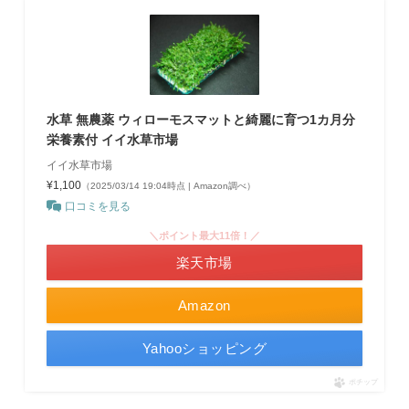
水草 無農薬 ウィローモスマットと綺麗に育つ1カ月分
栄養素付 イイ水草市場
イイ水草市場
¥1,100
（2025/03/14 19:04時点 | Amazon調べ）
口コミを見る
＼ポイント最大11倍！／
楽天市場
Amazon
Yahooショッピング
ポチップ