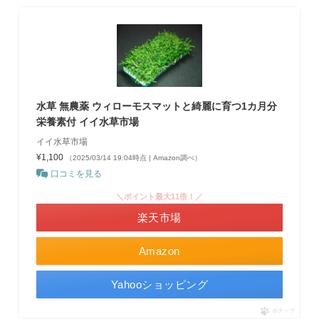
水草 無農薬 ウィローモスマットと綺麗に育つ1カ月分
栄養素付 イイ水草市場
イイ水草市場
¥1,100
（2025/03/14 19:04時点 | Amazon調べ）
口コミを見る
＼ポイント最大11倍！／
楽天市場
Amazon
Yahooショッピング
ポチップ