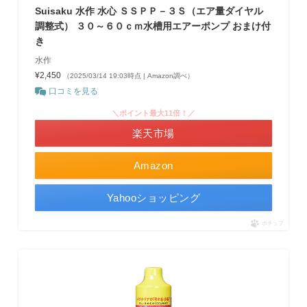
Suisaku 水作 水心 ＳＳＰＰ－３Ｓ（エア量ダイヤル
調整式） ３０～６０ｃｍ水槽用エアーポンプ おまけ付
き
水作
¥2,450
（2025/03/14 19:03時点 | Amazon調べ）
口コミを見る
＼ポイント最大11倍！／
楽天市場
Amazon
Yahooショッピング
ポチップ