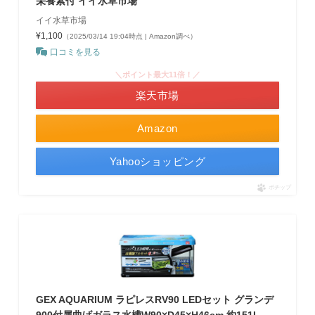
栄養素付 イイ水草市場
イイ水草市場
¥1,100
（2025/03/14 19:04時点 | Amazon調べ）
口コミを見る
＼ポイント最大11倍！／
楽天市場
Amazon
Yahooショッピング
ポチップ
GEX AQUARIUM ラピレスRV90 LEDセット グランデ
900付属曲げガラス水槽W90×D45×H46cm 約151L