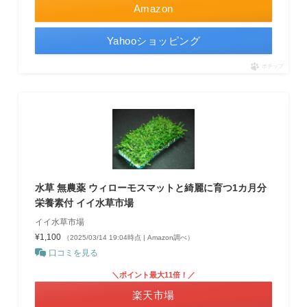
Amazon
Yahooショッピング
ポチップ
水草 無農薬 ウィローモスマットと綺麗に育つ1カ月分
栄養素付 イイ水草市場
イイ水草市場
¥1,100
（2025/03/14 19:04時点 | Amazon調べ）
口コミを見る
＼ポイント最大11倍！／
楽天市場